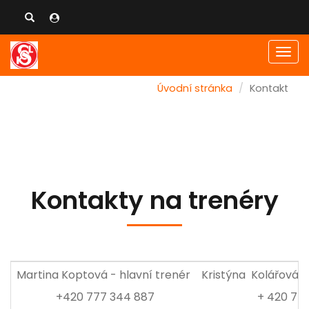
Men
Úvodní stránka
Kontakt
Kontakty na trenéry
Martina Koptová - hlavní trenér
Kristýna Kolářová 
+420 777 344 887
+ 420 77