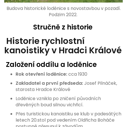
Budova historické loděnice s novostavbou v pozadí.
Podzim 2022.
Stručně z historie
Historie rychlostní
kanoistiky v Hradci Králové
Založení oddílu a loděnice
Rok otevření loděnice:
cca 1930
Zakladatel a první předseda:
Josef Pilnáček,
starosta Hradce Králové
Loděnice vznikla po zničení původních
dřevěných boud silnou vichřicí.
Přes turistickou kanoistiku se klub v padesátých
letech 20.stol pod vedením Oldřicha Boháče
postupně přesunul k závodům.