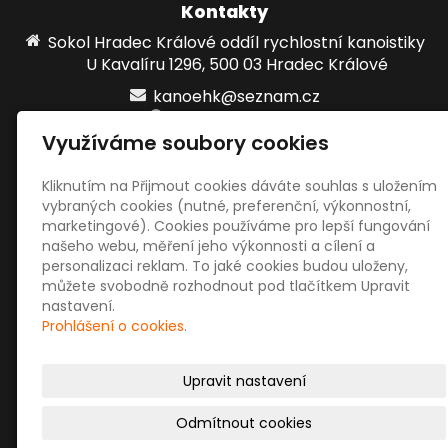
Kontakty
Sokol Hradec Králové oddíl rychlostní kanoistiky
U Kavalíru 1296, 500 03 Hradec Králové
kanoehk@seznam.cz
www.kanoehk.cz
Využíváme soubory cookies
724861215
Kliknutím na Přijmout cookies dáváte souhlas s uložením
vybraných cookies (nutné, preferenční, výkonnostní,
Sociální sítě
marketingové). Cookies používáme pro lepší fungování
našeho webu, měření jeho výkonnosti a cílení a
personalizaci reklam. To jaké cookies budou uloženy,
můžete svobodně rozhodnout pod tlačítkem Upravit
nastavení.
Prohlášení o cookies.
© 2026
Sokol Hradec Králové oddíl rychlostní
Upravit nastavení
kanoistiky
|
Mapa webu
Odmítnout cookies