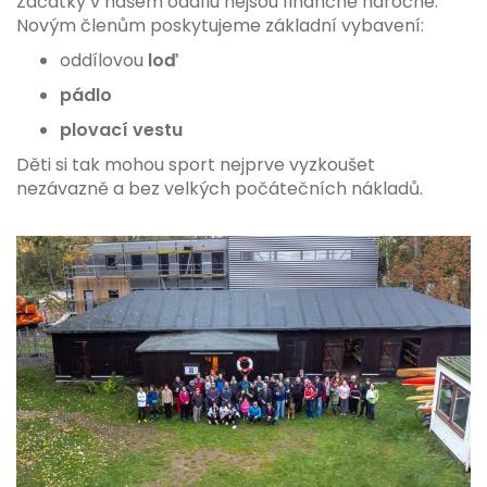
Začátky v našem oddílu nejsou finančně náročné.
Novým členům poskytujeme základní vybavení:
oddílovou
loď
pádlo
plovací vestu
Děti si tak mohou sport nejprve vyzkoušet
nezávazně a bez velkých počátečních nákladů.