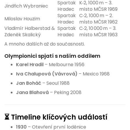
Spartak
K‑2, 1000 m – 3.
Jindřich Wybraniec
Hradec
místo MČSR 1969
Spartak
C‑2, 1000 m – 2.
Miloslav Houzim
Hradec
místo MČSR 1962
Vladimír Halberstad &
Spartak
C‑2, 10 000 m – 3.
Zdeněk Skalický
Hradec
místo MČSR 1963
A mnoho dalších až do současnosti.
Olympionici spjatí s naším oddílem
Karel Hradil
– Melbourne 1956
Iva Chalupová (Vávrová)
– Mexico 1968
Jan Boháč
– Seoul 1988
Jana Blahová
– Peking 2008
⏳ Timeline klíčových událostí
1930
– Otevření první loděnice