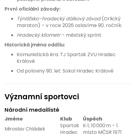
První oficiální závody:
Týnišťsko–hradecký dálkový závod
(Orlický
maraton) – v roce 2026 oslavíme 90. ročník.
Hradecký kilometr
– městský sprint
Historická jména oddílu:
Komunistická éra: TJ Spartak ZVU Hradec
Králové
Od poloviny 90. let: Sokol Hradec Králové
Významní sportovci
Národní medailisté
Jméno
Klub
Úspěch
Spartak
K‑1, 10 000 m – 1.
Miroslav Chládek
Hradec
místo MČSR 1971