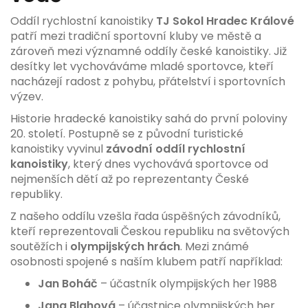
Oddíl rychlostní kanoistiky
TJ Sokol Hradec Králové
patří mezi tradiční sportovní kluby ve městě a
zároveň mezi významné oddíly české kanoistiky. Již
desítky let vychováváme mladé sportovce, kteří
nacházejí radost z pohybu, přátelství i sportovních
výzev.
Historie hradecké kanoistiky sahá do první poloviny
20. století. Postupně se z původní turistické
kanoistiky vyvinul
závodní oddíl rychlostní
kanoistiky
, který dnes vychovává sportovce od
nejmenších dětí až po reprezentanty České
republiky.
Z našeho oddílu vzešla řada úspěšných závodníků,
kteří reprezentovali Českou republiku na světových
soutěžích i
olympijských hrách
. Mezi známé
osobnosti spojené s naším klubem patří například:
Jan Boháč
– účastník olympijských her 1988
Jana Blahová
– účastnice olympijských her