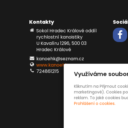
Kontakty
Sociál
Sokol Hradec Králové oddíl
rychlostní kanoistiky
U Kavalíru 1296, 500 03
Hradec Králové
kanoehk@seznam.cz
www.kanoehk.cz
724861215
Využíváme soubor
Kliknutím na Přijmout cook
marketingové). Cookies pou
reklam. To jaké cookies b
Prohlášení o cookies.
© 20
inPage
–
web