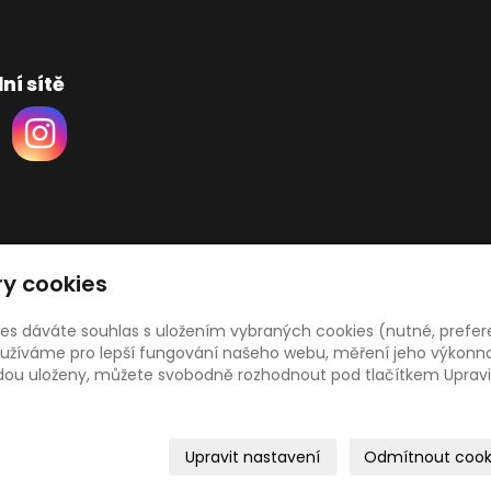
ní sítě
y cookies
ies dáváte souhlas s uložením vybraných cookies (nutné, prefer
žíváme pro lepší fungování našeho webu, měření jeho výkonnost
udou uloženy, můžete svobodně rozhodnout pod tlačítkem Upravi
26
Sokol Hradec Králové oddíl rychlostní kanoistiky
|
Mapa
Upravit nastavení
Odmítnout cook
ové stránky
s AI,
doména
a
webhosting
u jediného 5★ reg