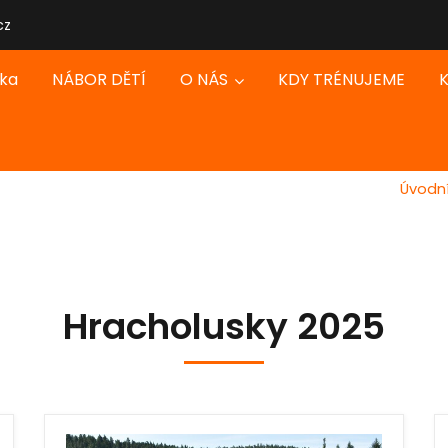
cz
nka
NÁBOR DĚTÍ
O NÁS
KDY TRÉNUJEME
K
Úvodní
Hracholusky 2025