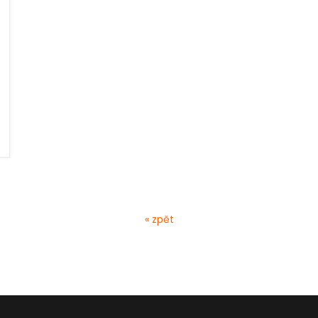
« zpět