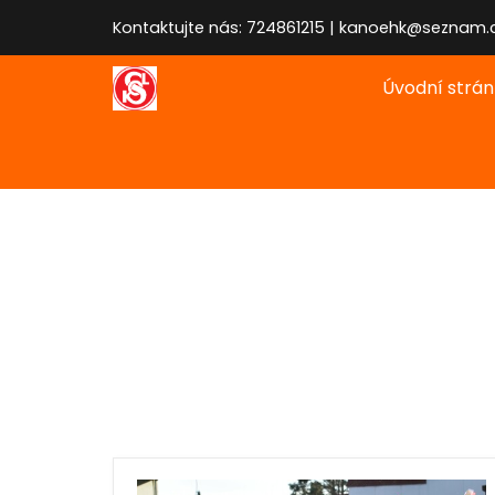
Kontaktujte nás: 724861215 | kanoehk@seznam.
Úvodní strá