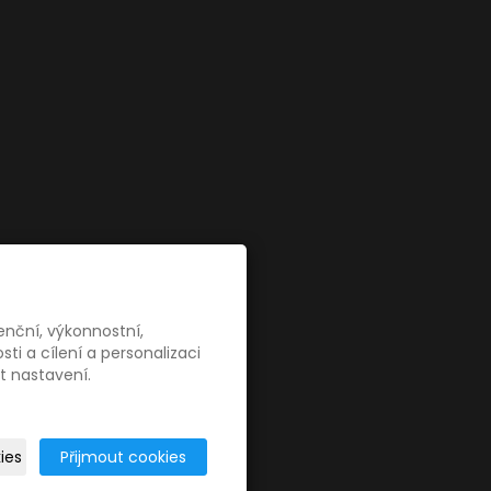
enční, výkonnostní,
i a cílení a personalizaci
t nastavení.
 webu
ies
Přijmout cookies
istrátora v ČR